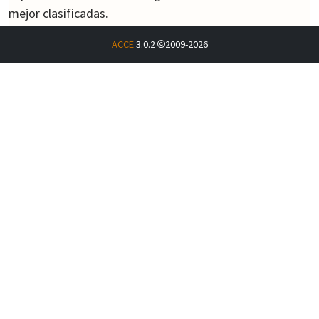
mejor clasificadas.
Las botellas no se devolverán a los participantes.
ACCE
3.0.2
2009-2026
Bases del concurso
Consulta las bases completas del concurso en PDF.
Descargar las bases (PDF)